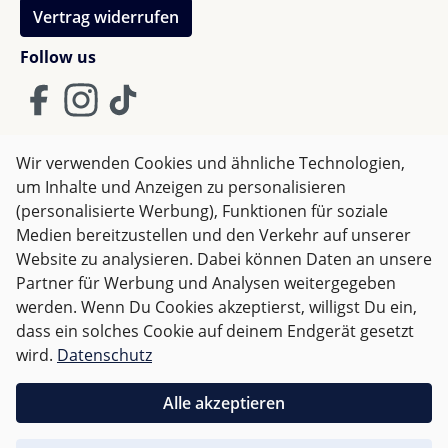
Vertrag widerrufen
Follow us
Wir verwenden Cookies und ähnliche Technologien,
um Inhalte und Anzeigen zu personalisieren
AGB
Impressum
Datenschutz
(personalisierte Werbung), Funktionen für soziale
Widerrufsrecht
Medien bereitzustellen und den Verkehr auf unserer
Website zu analysieren. Dabei können Daten an unsere
Partner für Werbung und Analysen weitergegeben
Alle Preise inkl. gesetzl. Mehrwertsteuer zzgl.
Versandkosten
werden. Wenn Du Cookies akzeptierst, willigst Du ein,
und ggf. Nachnahmegebühren, wenn nicht anders
dass ein solches Cookie auf deinem Endgerät gesetzt
angegeben.
wird.
Datenschutz
Für Österreich sind Bestellungen ab 50,- EUR
Alle akzeptieren
versandkostenfrei.