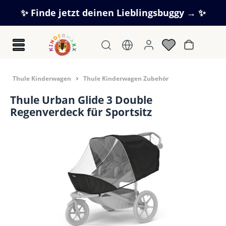
Zum Hauptinhalt springen
✨ Finde jetzt deinen Lieblingsbuggy → ✨
Warenkorb
Thule Kinderwagen
Thule Kinderwagen Zubehör
Thule Urban Glide 3 Double
Regenverdeck für Sportsitz
Bildergalerie überspringen