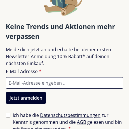
Bewertung schreiben
Wind geschützt sind.
Durchsichtige Folie:
Ermöglicht deinen Kindern,
trotz Regen ihre Umwelt zu beobachten und zu
Bewertungen nur in der aktuellen Sprache anzeigen.
Keine Trends und Aktionen mehr
genießen.
Kompatibel
mit Thule Urban Glide 2 double,
verpassen
Thule Urban Glide 3 double.
Keine Bewertungen gefunden. Teile deine
Melde dich jetzt an und erhalte bei deiner ersten
Erfahrungen mit anderen.
Entscheide dich für das
Thule Urban Glide 3 Double
Newsletter-Anmeldung 10 % Rabatt* auf deinen
Regenverdeck für den Sportsitz
, um deinen Kindern
nächsten Einkauf.
bei jeder Witterung optimalen Schutz und Komfort zu
E-Mail-Adresse
*
bieten. Es ist die perfekte Lösung für Familien, die
auch bei regnerischem Wetter ihre Freizeitaktivitäten
nicht einschränken möchten.
Jetzt anmelden
Ich habe die
Datenschutzbestimmungen
zur
Kenntnis genommen und die
AGB
gelesen und bin
mit ihnen einverstanden.
*