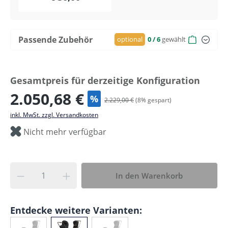
Passende Zubehör
optional
0
/ 6
gewählt
Gesamtpreis für derzeitige Konfiguration
2.050,68 €
%
2.229,00 €
(
8
% gespart)
inkl. MwSt. zzgl. Versandkosten
Nicht mehr verfügbar
In den Warenkorb
Entdecke weitere Varianten: