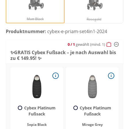
Matt Black
Rosegold
(Diese Option ist zurzeit nicht verfügbar.)
(Diese Option ist zurze
Matt Black
Rosegold
Produktnummer:
cybex-e-priam-set4in1-2024
0
/ 1
gewählt
(mind. 1)
✨GRATIS Cybex Fußsack – je nach Auswahl bis
zu € 149.95! ✨
Cybex Platinum
Cybex Platinum
Fußsack
Fußsack
Sepia Black
Mirage Grey