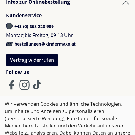
Babywanne hat eine
Außentasche
mit
Infos zur Onlinebestellung
Reisverschluss für alle kleineren Reiseutensilien
der Eltern
Kundenservice
Einfacher Wechsel
von der Babywanne zur
+43 (0) 658 220 989
Babyschale, da beide das gleiche Adaptersystem
Montag bis Freitag, 09-13 Uhr
verwenden
Belastbar bis zu
22 kg
(das Vorgängermodell ist
bestellungen@kindermaxx.at
nur bis 17 kg belastbar)
Vertrag widerrufen
Produktdetails im Überblick
Follow us
Ab Geburt bis 22 kg (ca. 4 Jahre)
4-in-1 Reisesystem
e-Priam kann auch ohne E-Antrieb verwendet
Wir verwenden Cookies und ähnliche Technologien,
werden
um Inhalte und Anzeigen zu personalisieren
Intelligente Bergauf-Unterstützung
AGB
Impressum
Datenschutz
(personalisierte Werbung), Funktionen für soziale
Unterstützung für unwegsames Gelände
Widerrufsrecht
Medien bereitzustellen und den Verkehr auf unserer
Wippfunktion
Website zu analysieren. Dabei können Daten an unsere
Einhand Faltmechanismus