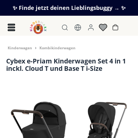
Zum Hauptinhalt springen
✨ Finde jetzt deinen Lieblingsbuggy → ✨
Warenkorb
Kinderwagen
Kombikinderwagen
Cybex e-Priam Kinderwagen Set 4 in 1
inckl. Cloud T und Base T i-Size
Bildergalerie überspringen