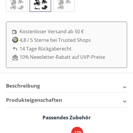
Kostenloser Versand ab 50 €
4,8 / 5 Sterne bei Trusted Shops
14 Tage Rückgaberecht
10% Newsletter-Rabatt auf UVP-Preise
Beschreibung
CYBEX E-Priam Kinderwagen
Produkteigenschaften
Set 4 in 1: Für stilvolle und
Alter:
Ab der Geburt
sichere Abenteuer mit den
Passendes Zubehör
Produktgalerie überspringen
Fahrtrichtung:
Beide Richtungen
Kleinen!
- 17%