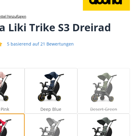
ttel hinzufügen
 Liki Trike S3 Dreirad
5 basierend auf 21 Bewertungen
iche Bewertung von 5 von 5 Sternen
Blush Pink
Deep Blue
Desert Green
(Diese Option ist zu
 Pink
Deep Blue
Desert Green