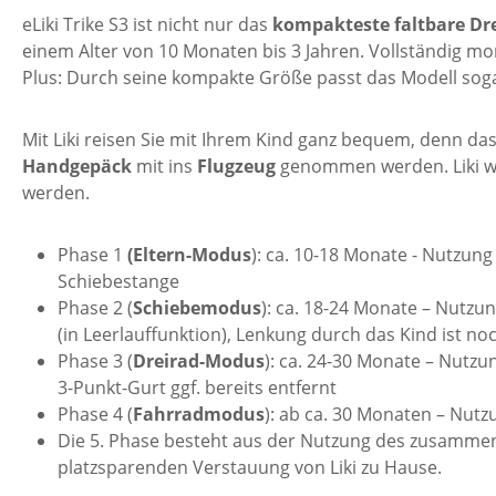
eLiki Trike S3 ist nicht nur das
kompakteste faltbare Dre
einem Alter von 10 Monaten bis 3 Jahren. Vollständig mon
Plus: Durch seine kompakte Größe passt das Modell soga
Mit Liki reisen Sie mit Ihrem Kind ganz bequem, denn d
Handgepäck
mit ins
Flugzeug
genommen werden. Liki wi
werden.
Phase 1
(Eltern-Modus
): ca. 10-18 Monate - Nutzun
Schiebestange
Phase 2 (
Schiebemodus
): ca. 18-24 Monate – Nutzu
(in Leerlauffunktion), Lenkung durch das Kind ist noc
Phase 3 (
Dreirad-Modus
): ca. 24-30 Monate – Nutzun
3-Punkt-Gurt ggf. bereits entfernt
Phase 4 (
Fahrradmodus
): ab ca. 30 Monaten – Nutz
Die 5. Phase besteht aus der Nutzung des zusammenge
platzsparenden Verstauung von Liki zu Hause.