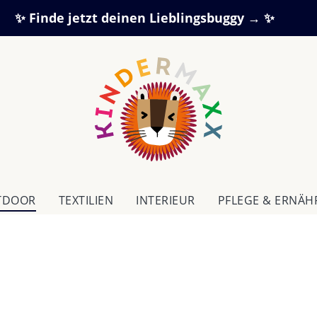
✨ Finde jetzt deinen Lieblingsbuggy → ✨
TDOOR
TEXTILIEN
IN­TE­RI­EUR
PFLEGE & ERNÄ