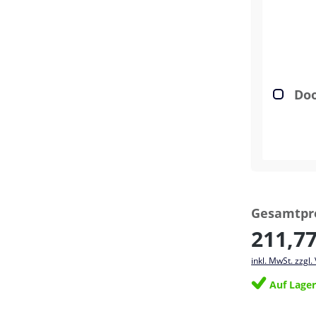
Doo
Gesamtpre
211,77
inkl. MwSt. zzgl
Auf Lage