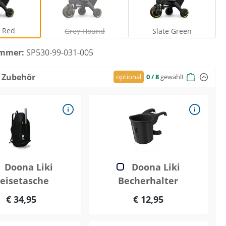
Flame Red
Grey Hound
Slate Green
(Diese Option ist zurzeit nicht verfügbar.)
 Red
Grey Hound
Slate Green
ummer:
SP530-99-031-005
 Zubehör
optional
0
/ 8
gewählt
Doona Liki
Doona Liki
eisetasche
Becherhalter
€ 34,95
€ 12,95