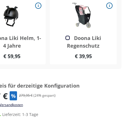
na Liki Helm, 1-
Doona Liki
4 Jahre
Regenschutz
€ 59,95
€ 39,95
is für derzeitige Konfiguration
 €
%
279,95 €
(
24
% gespart)
. Versandkosten
r.
Lieferzeit: 1-3 Tage