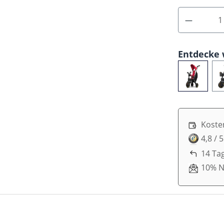
Entdecke 
Koste
4,8 / 
14 Ta
10% N