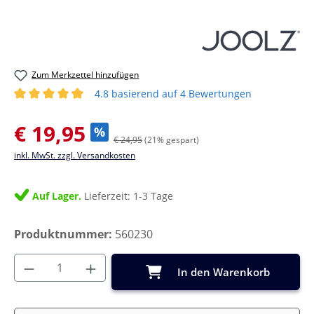
Zum Merkzettel hinzufügen
4.8 basierend auf 4 Bewertungen
Durchschnittliche Bewertung von 4.75 von 5 Sternen
Verkaufspreis:
€ 19,95
%
€ 24,95
(21% gespart)
inkl. MwSt. zzgl. Versandkosten
Auf Lager.
Lieferzeit: 1-3 Tage
Produktnummer:
560230
Produkt Anzahl: Gib den gewünschten Wer
In den Warenkorb