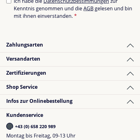
Ich habe die
Datenschutzbestimmungen
zur
Kenntnis genommen und die
AGB
gelesen und bin
Bewertungen nur in der aktuellen Sprache anzeigen.
mit ihnen einverstanden.
*
Sortiert nach
Zahlungsarten
4
Bewertungen
Versandarten
Zertifizierungen
Shopkunde
Bewertung mit 5 von 5 Sternen
Verified buyer
Shop Service
Alles gut. Sitzt gut und mein Kaffeebecher passt
Infos zur Onlinebestellung
drauf.
Kundenservice
+43 (0) 658 220 989
Montag bis Freitag, 09-13 Uhr