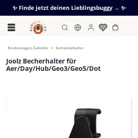
Zum Hauptinhalt springen
✨ Finde jetzt deinen Lieblingsbuggy → ✨
Warenkorb
Kinderwagen Zubehör
Getränkehalter
Joolz Becherhalter für
Aer/Day/Hub/Geo3/Geo5/Dot
Bildergalerie überspringen