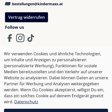
Shopkunde
bestellungen@kindermaxx.at
Bewertung mit 4 von 5 Sternen
Verified buyer
Vertrag widerrufen
Etwas sperrig beim Zusammenklappen des
Kinderwagens aber erfüllt seinen Zweck und ist ein
Follow us
toller Becherhalter
Wir verwenden Cookies und ähnliche Technologien,
Shopkunde
um Inhalte und Anzeigen zu personalisieren
AGB
Impressum
Datenschutz
Bewertung mit 5 von 5 Sternen
(personalisierte Werbung), Funktionen für soziale
Verified buyer
Widerrufsrecht
Medien bereitzustellen und den Verkehr auf unserer
Tut was er soll und ist schnell abnehmbar.
Website zu analysieren. Dabei können Daten an unsere
Partner für Werbung und Analysen weitergegeben
Alle Preise inkl. gesetzl. Mehrwertsteuer zzgl.
Versandkosten
werden. Wenn Du Cookies akzeptierst, willigst Du ein,
und ggf. Nachnahmegebühren, wenn nicht anders
dass ein solches Cookie auf deinem Endgerät gesetzt
angegeben.
wird.
Datenschutz
Mina K.
Bewertung mit 5 von 5 Sternen
Für Österreich sind Bestellungen ab 50,- EUR