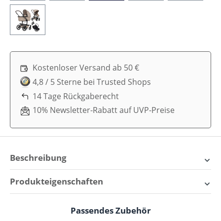
Kostenloser Versand ab 50 €
4,8 / 5 Sterne bei Trusted Shops
14 Tage Rückgaberecht
10% Newsletter-Rabatt auf UVP-Preise
Beschreibung
Joolz Day5 Kinderwagen Set 3
Produkteigenschaften
in 1 inkl. Maxi Cosi Pebble 360
Alter:
Ab der Geburt
Pro2 i-Size Babyschale:
Passendes Zubehör
Produktgalerie überspringen