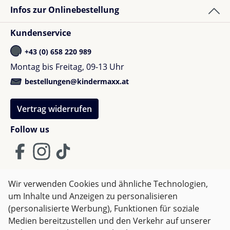
Korbkapazität 10 kg, 25L
Infos zur Onlinebestellung
Gewicht:
12 kg mit Sitz, 12,5 kg mit Wanne
Kundenservice
Nutze die Vorteile der wiederverwendbaren
+43 (0) 658 220 989
Verpackung, die in ein Spielzeug verwandelt werden
Montag bis Freitag, 09-13 Uhr
kann, sowie die übertragbare 10-Jahres-Garantie
bestellungen@kindermaxx.at
(nach
Registrierung
) für nachhaltige Nutzung und
Weitergabe.
Vertrag widerrufen
Maximaler Komfort und Sicherheit mit
Follow us
der Maxi Cosi Pebble 360 Pro2 I-Size
Babyschale
Entdecke die Bequemlichkeit mit dem Maxi Cosi
Wir verwenden Cookies und ähnliche Technologien,
Pebble 360 Pro2 aus unserer 360 Pro Family-Serie.
um Inhalte und Anzeigen zu personalisieren
AGB
Impressum
Datenschutz
Dieses Modell bietet eine 360°-Drehfunktion und
(personalisierte Werbung), Funktionen für soziale
Widerrufsrecht
unsere bahnbrechende SlideTech®-Technologie für
Medien bereitzustellen und den Verkehr auf unserer