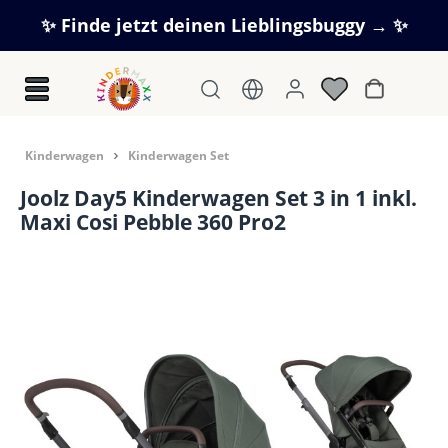
Zum Hauptinhalt springen
✨ Finde jetzt deinen Lieblingsbuggy → ✨
Warenkorb
Kinderwagen
Kinderwagen Set
Joolz Day5 Kinderwagen Set 3 in 1 inkl.
Maxi Cosi Pebble 360 Pro2
Bildergalerie überspringen