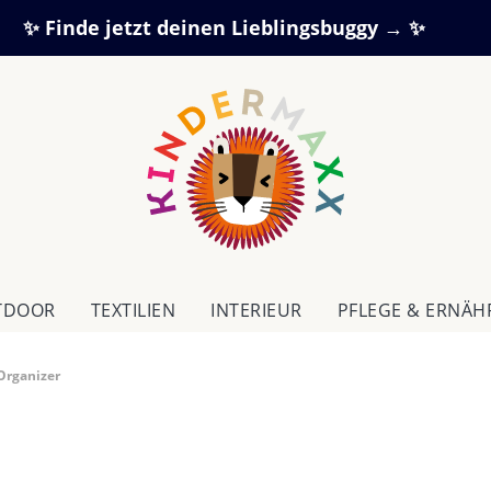
✨ Finde jetzt deinen Lieblingsbuggy → ✨
TDOOR
TEXTILIEN
IN­TE­RI­EUR
PFLEGE & ERNÄ
Organizer