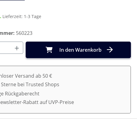
r.
Lieferzeit: 1-3 Tage
ummer:
560223
Anzahl: Gib den gewünschten Wert ein o
In den Warenkorb
nloser Versand ab 50 €
5 Sterne bei Trusted Shops
ge Rückgaberecht
ewsletter-Rabatt auf UVP-Preise