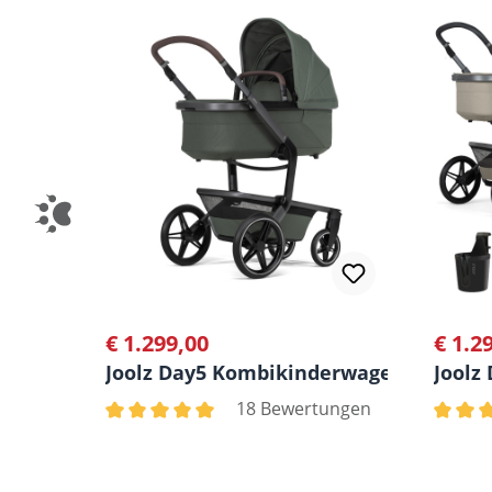
€ 1.299,00
€ 1.2
Regulärer Preis:
Regulä
Joolz Day5 Kombikinderwagen
Joolz
18 Bewertungen
Durchschnittliche Bewertung von 5 von 5 Ster
Durchs