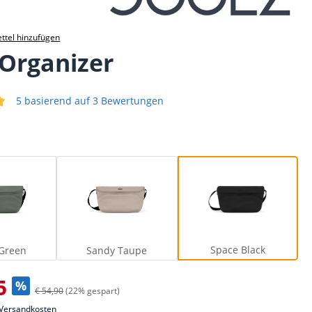
ttel hinzufügen
 Organizer
5 basierend auf 3 Bewertungen
iche Bewertung von 5 von 5 Sternen
Forest Green
Sandy Taupe
Space Black
Space Black
 Green
Sandy Taupe
s:
5
%
€ 54,90
(22% gespart)
. Versandkosten