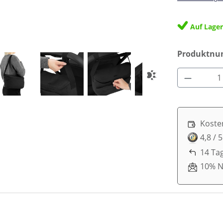
Auf Lage
Produktn
Produkt 
Koste
4,8 / 
14 Ta
10% N