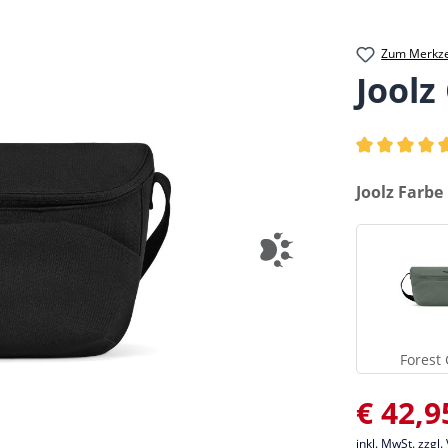
Zum Merkze
Joolz
Durchschnittl
auswählen
Joolz Farbe
Forest
Verkaufsprei
€ 42,9
inkl. MwSt. zzgl