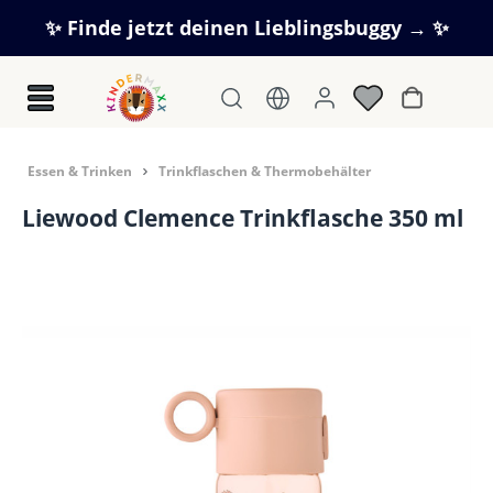
Zum Hauptinhalt springen
✨ Finde jetzt deinen Lieblingsbuggy → ✨
Warenkorb
Essen & Trinken
Trinkflaschen & Thermobehälter
Liewood Clemence Trinkflasche 350 ml
Bildergalerie überspringen