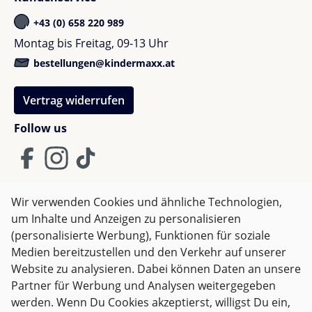
+43 (0) 658 220 989
Montag bis Freitag, 09-13 Uhr
bestellungen@kindermaxx.at
Vertrag widerrufen
Follow us
Wir verwenden Cookies und ähnliche Technologien,
um Inhalte und Anzeigen zu personalisieren
AGB
Impressum
Datenschutz
(personalisierte Werbung), Funktionen für soziale
Widerrufsrecht
Medien bereitzustellen und den Verkehr auf unserer
Website zu analysieren. Dabei können Daten an unsere
Partner für Werbung und Analysen weitergegeben
Alle Preise inkl. gesetzl. Mehrwertsteuer zzgl.
Versandkosten
werden. Wenn Du Cookies akzeptierst, willigst Du ein,
und ggf. Nachnahmegebühren, wenn nicht anders