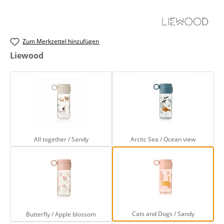
Zum Merkzettel hinzufügen
auswählen
Liewood
All together / Sandy
Arctic Sea / 
All together / Sandy
Arctic Sea / Ocean view
Butterfly / Apple blossom
Cats and Dogs / S
Cats and Dogs / Sandy
Butterfly / Apple blossom