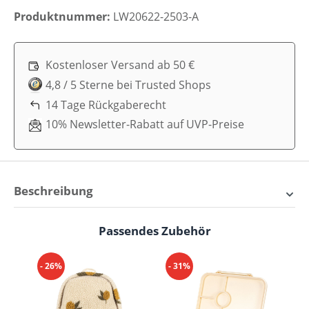
Produktnummer:
LW20622-2503-A
Kostenloser Versand ab 50 €
4,8 / 5 Sterne bei Trusted Shops
14 Tage Rückgaberecht
10% Newsletter-Rabatt auf UVP-Preise
Beschreibung
Liewood Clemence
Passendes Zubehör
Produktgalerie überspringen
Trinkflasche 350 ml –
Erfrischung mit Stil
- 26%
- 31%
- 
Suchst du nach einer idealen Lösung für den Durst