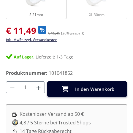
S 21mm
XL 30mm
(Diese Option ist zurze
S 21mm
XL 30mm
Verkaufspreis:
€ 11,49
%
€ 15,49
(26% gespart)
inkl. MwSt. zzgl. Versandkosten
Auf Lager.
Lieferzeit: 1-3 Tage
Produktnummer:
101041852
Produkt Anzahl: Gib den gewünschten Wer
In den Warenkorb
Kostenloser Versand ab 50 €
4,8 / 5 Sterne bei Trusted Shops
14 Tage Rückgaberecht