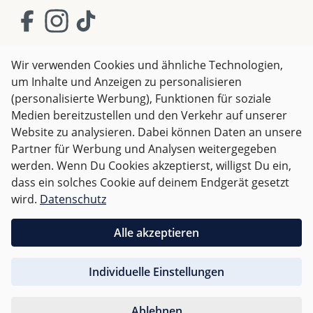
Wir verwenden Cookies und ähnliche Technologien,
um Inhalte und Anzeigen zu personalisieren
AGB
Impressum
Datenschutz
(personalisierte Werbung), Funktionen für soziale
Widerrufsrecht
Medien bereitzustellen und den Verkehr auf unserer
Website zu analysieren. Dabei können Daten an unsere
Partner für Werbung und Analysen weitergegeben
Alle Preise inkl. gesetzl. Mehrwertsteuer zzgl.
Versandkosten
werden. Wenn Du Cookies akzeptierst, willigst Du ein,
und ggf. Nachnahmegebühren, wenn nicht anders
dass ein solches Cookie auf deinem Endgerät gesetzt
angegeben.
wird.
Datenschutz
Für Österreich sind Bestellungen ab 50,- EUR
Alle akzeptieren
versandkostenfrei.
Individuelle Einstellungen
Für andere Länder wird nach
Gewicht abgerechnet
.
Ablehnen