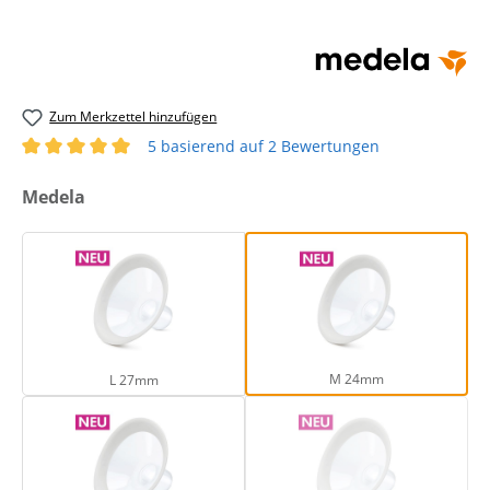
Zum Merkzettel hinzufügen
5 basierend auf 2 Bewertungen
Durchschnittliche Bewertung von 5 von 5 Sternen
auswählen
Medela
L 27mm
M 24mm
M 24mm
L 27mm