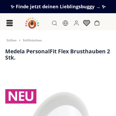
Zum Hauptinhalt springen
✨ Finde jetzt deinen Lieblingsbuggy → ✨
Warenkorb
Stillen
Stillhütchen
Medela PersonalFit Flex Brusthauben 2
Stk.
Bildergalerie überspringen