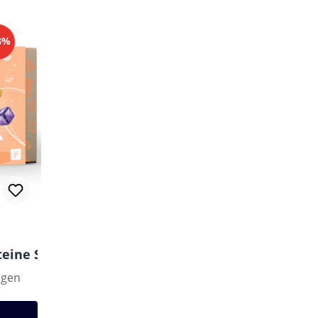
33%
ine Set - Pastel Quadrate - 40 Teile
ngen
ng von 5 von 5 Sternen