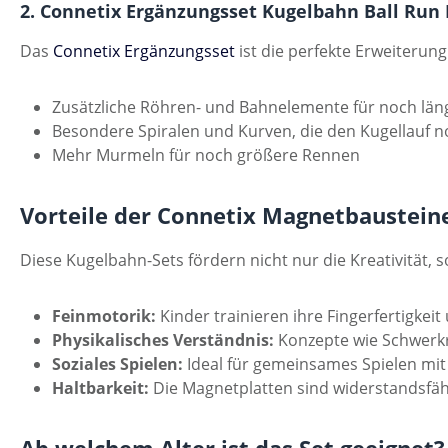
2. Connetix Ergänzungsset Kugelbahn Ball Run Pa
Das
Connetix Ergänzungsset
ist die perfekte Erweiterun
Zusätzliche Röhren- und Bahnelemente für noch län
Besondere Spiralen und Kurven, die den Kugellauf
Mehr Murmeln für noch größere Rennen
Vorteile der Connetix Magnetbaustein
Diese Kugelbahn-Sets fördern nicht nur die Kreativität, 
Feinmotorik:
Kinder trainieren ihre Fingerfertigkei
Physikalisches Verständnis:
Konzepte wie Schwerkra
Soziales Spielen:
Ideal für gemeinsames Spielen mi
Haltbarkeit:
Die Magnetplatten sind widerstandsfähi
Ab welchem Alter ist das Set geeignet?