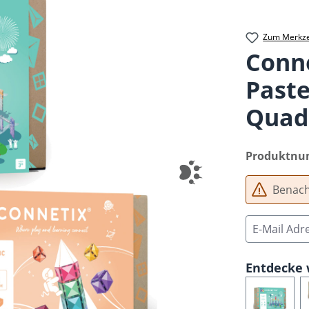
Zum Merkze
Conn
Paste
Quadr
Produktn
Benachr
Entdecke 