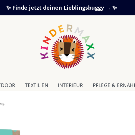
✨ Finde jetzt deinen Lieblingsbuggy → ✨
TDOOR
TEXTILIEN
IN­TE­RI­EUR
PFLEGE & ERNÄ
eug