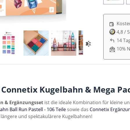
Koste
4,8 / 
14 Ta
10% N
onnetix Kugelbahn & Mega Pack
hn & Ergänzungsset
ist die ideale Kombination für kleine 
hn Ball Run Pastell - 106 Teile
sowie das
Connetix Ergänzung
, längere und spektakulärere Kugelbahnen!