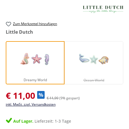
Zum Merkzettel hinzufügen
auswählen
Little Dutch
Dreamy World
Ocean World
(Diese Option ist zurze
Dreamy World
Ocean World
Verkaufspreis:
€ 11,00
%
€ 11,99
(9% gespart)
inkl. MwSt. zzgl. Versandkosten
Auf Lager.
Lieferzeit: 1-3 Tage