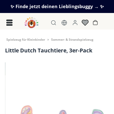
Zum Hauptinhalt springen
✨ Finde jetzt deinen Lieblingsbuggy → ✨
Warenkorb
Spielzeug für Kleinkinder
Sommer- & Strandspielzeug
Little Dutch Tauchtiere, 3er-Pack
Bildergalerie überspringen