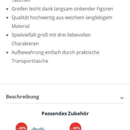
Tauchen
Greifen leicht dank langsam sinkender Figuren
Qualität hochwertig aus weichem langlebigem
Material
Spielvielfalt groß mit drei liebevollen
Charakteren
Aufbewahrung einfach durch praktische
Transporttasche
Beschreibung
Little Dutch Tauchfiguren –
Passendes Zubehör
Produktgalerie überspringen
Dein Abenteuer unter der
Wasseroberfläche
- 40%
- 40%