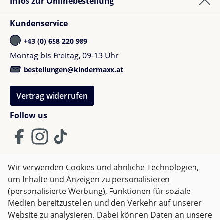
Infos zur Onlinebestellung
und Salzwasser.
Kundenservice
Können auch Kinder unter 8 Jahren damit spielen?
+43 (0) 658 220 989
Da die Koordination beim Tieftauchen anspruchsvoll
ist, gilt die Empfehlung ab 8 Jahren. Im flachen Wasser
Montag bis Freitag, 09-13 Uhr
können jüngere Kinder jedoch unter Aufsicht erste
bestellungen@kindermaxx.at
Greifübungen machen.
Vertrag widerrufen
Kindermaxx-Fazit
Follow us
Die Little Dutch Tauchtiere sind für uns die perfekten
Begleiter für kleine Wasserratten. Das
langsame
Absinken
ist ein genialer Clou, um Frust zu
vermeiden und die Freude am Tauchen zu wecken.
Wir verwenden Cookies und ähnliche Technologien,
Die tolle Haptik und das schicke Design machen das
um Inhalte und Anzeigen zu personalisieren
AGB
Impressum
Datenschutz
Set zu einem echten Sommer-Highlight. Ein ideales
(personalisierte Werbung), Funktionen für soziale
Widerrufsrecht
Geschenk für alle, die ihre Schwimmkünste
Medien bereitzustellen und den Verkehr auf unserer
verbessern wollen!
Website zu analysieren. Dabei können Daten an unsere