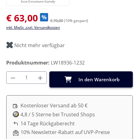
Sea Creature Sandy
Verkaufspreis:
€ 63,00
%
€ 70,00
(10% gespart)
inkl. MwSt. zzgl. Versandkosten
Nicht mehr verfügbar
Produktnummer:
LW18936-1232
Produkt Anzahl: Gib den gewünschten Wer
In den Warenkorb
Kostenloser Versand ab 50 €
4,8 / 5 Sterne bei Trusted Shops
14 Tage Rückgaberecht
10% Newsletter-Rabatt auf UVP-Preise