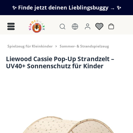
Zum Hauptinhalt springen
✨ Finde jetzt deinen Lieblingsbuggy → ✨
Warenkorb
Spielzeug für Kleinkinder
Sommer- & Strandspielzeug
Liewood Cassie Pop-Up Strandzelt –
UV40+ Sonnenschutz für Kinder
Bildergalerie überspringen