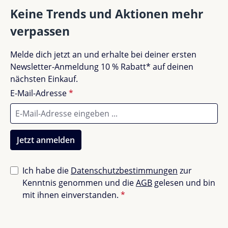
oder laufen am Wasser entlang. Dabei sind sie oft
Keine Trends und Aktionen mehr
viele Stunden der Sonne ausgesetzt.
verpassen
Ein Strandzelt wie das Liewood Cassie Pop-Up Zelt
Keine Bewertungen gefunden. Teile deine
Melde dich jetzt an und erhalte bei deiner ersten
bietet dabei mehrere Vorteile:
Erfahrungen mit anderen.
Newsletter-Anmeldung 10 % Rabatt* auf deinen
nächsten Einkauf.
Es schafft einen schattigen Rückzugsort.
E-Mail-Adresse
*
Es schützt Kinder vor direkter
Sonneneinstrahlung.
Es bietet Schutz vor Wind und aufgewirbeltem
Sand.
Jetzt anmelden
Es eignet sich als ruhiger Platz zum Ausruhen.
Es sorgt für einen gemütlichen Ort zum Spielen.
Ich habe die
Datenschutzbestimmungen
zur
Kenntnis genommen und die
AGB
gelesen und bin
Vor allem für Babys und Kleinkinder ist ein
mit ihnen einverstanden.
*
geschützter Bereich im Schatten besonders wichtig.
Das Cassie Pop-Up Strandzelt bietet genau diesen