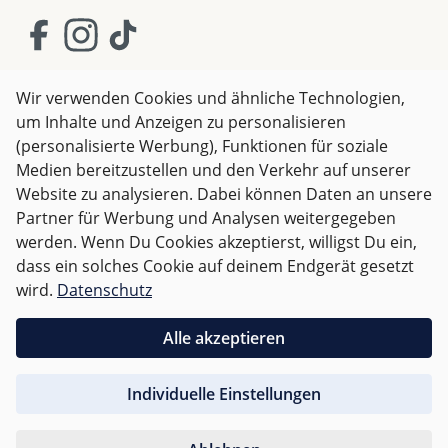
Es ist jedoch wichtig zu beachten, dass nur die
bedeckten Bereiche geschützt sind. Für optimalen
Schutz empfehlen sich zusätzlich Sonnencreme,
Kleidung mit UV-Schutz sowie eine Kopfbedeckung.
Wir verwenden Cookies und ähnliche Technologien,
um Inhalte und Anzeigen zu personalisieren
AGB
Impressum
Datenschutz
(personalisierte Werbung), Funktionen für soziale
Außerdem kann der Schutz bei starker Dehnung,
Widerrufsrecht
Medien bereitzustellen und den Verkehr auf unserer
Nässe oder intensiver Nutzung etwas nachlassen.
Website zu analysieren. Dabei können Daten an unsere
Partner für Werbung und Analysen weitergegeben
Schnell aufgebaut dank Pop-
Alle Preise inkl. gesetzl. Mehrwertsteuer zzgl.
Versandkosten
werden. Wenn Du Cookies akzeptierst, willigst Du ein,
und ggf. Nachnahmegebühren, wenn nicht anders
Up System
dass ein solches Cookie auf deinem Endgerät gesetzt
angegeben.
wird.
Datenschutz
Ein großer Vorteil des Cassie Strandzeltes ist das
Für Österreich sind Bestellungen ab 50,- EUR
praktische Pop-Up System. Das Zelt springt beim
Alle akzeptieren
versandkostenfrei.
Aufklappen automatisch in seine Form und ist
innerhalb weniger Sekunden einsatzbereit.
Individuelle Einstellungen
Für andere Länder wird nach
Gewicht abgerechnet
.
Gerade mit Kindern ist ein schneller Aufbau