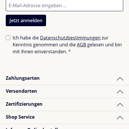
Kein Bügeln oder Bleichen
Ob als liebevolles Geschenk oder für gemütliche
Jetzt anmelden
Stunden daheim – die
Liewood Aviaja Hausschuhe
sind ein echtes Wohlfühl-Highlight für kleine Füße!
Ich habe die
Datenschutzbestimmungen
zur
Kenntnis genommen und die
AGB
gelesen und bin
mit ihnen einverstanden.
*
Zahlungsarten
Versandarten
Zertifizierungen
Shop Service