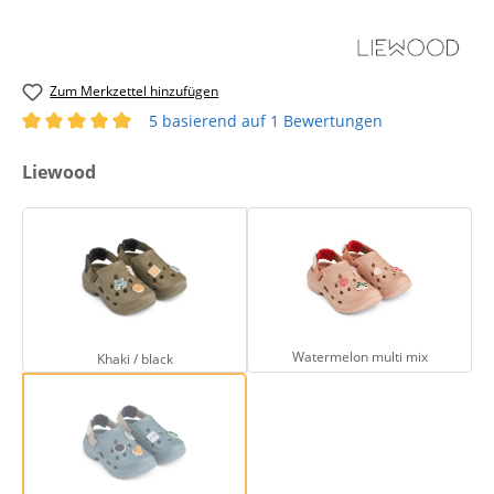
Zum Merkzettel hinzufügen
5 basierend auf 1 Bewertungen
Durchschnittliche Bewertung von 5 von 5 Sternen
auswählen
Liewood
Khaki / black
Watermelon multi
Watermelon multi mix
Khaki / black
Whale blue mix
(Diese Option ist zurzeit nicht verfügbar.)