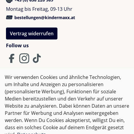
deines Kindes noch schöner. Jetzt entdecken & den
perfekten Look gestalten!
Montag bis Freitag, 09-13 Uhr
bestellungen@kindermaxx.at
Vertrag widerrufen
Follow us
Wir verwenden Cookies und ähnliche Technologien,
um Inhalte und Anzeigen zu personalisieren
AGB
Impressum
Datenschutz
(personalisierte Werbung), Funktionen für soziale
Widerrufsrecht
Medien bereitzustellen und den Verkehr auf unserer
Website zu analysieren. Dabei können Daten an unsere
Partner für Werbung und Analysen weitergegeben
Alle Preise inkl. gesetzl. Mehrwertsteuer zzgl.
Versandkosten
werden. Wenn Du Cookies akzeptierst, willigst Du ein,
und ggf. Nachnahmegebühren, wenn nicht anders
dass ein solches Cookie auf deinem Endgerät gesetzt
angegeben.