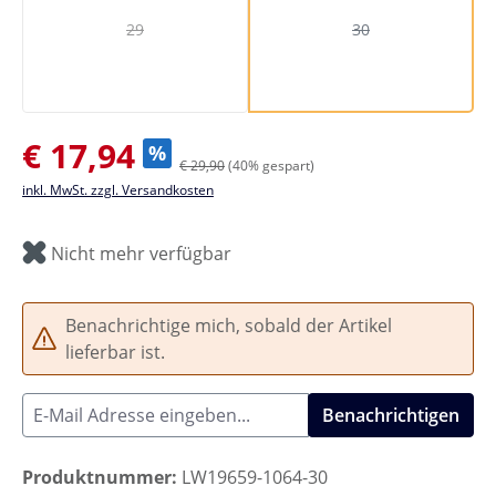
29
30
(Diese Option ist zurzeit nicht verfügbar.)
(Diese Option ist zurze
Verkaufspreis:
€ 17,94
%
€ 29,90
(40% gespart)
inkl. MwSt. zzgl. Versandkosten
Nicht mehr verfügbar
Benachrichtige mich, sobald der Artikel
lieferbar ist.
Benachrichtigen
Produktnummer:
LW19659-1064-30