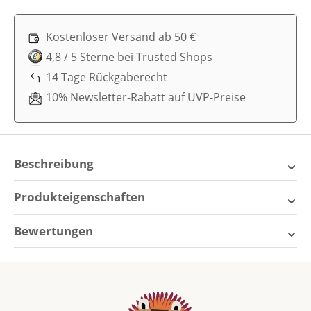
Kostenloser Versand ab 50 €
4,8 / 5 Sterne bei Trusted Shops
14 Tage Rückgaberecht
10% Newsletter-Rabatt auf UVP-Preise
Beschreibung
Liewood Milas Sandalen –
Produkteigenschaften
Sommerlicher Komfort für
Schuhgröße:
25, 26, 27, 28, 29, 30
Bewertungen
kleine Füße
Die
Liewood Milas Sandalen
sind perfekt für sonnige
1 von 1 Bewertungen
Tage! Sie verbinden ein leichtes Tragegefühl mit
stilvollem Design und sorgen für ein angenehmes