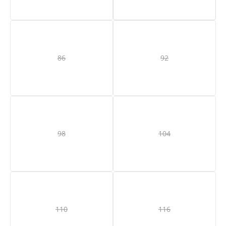
86
92
(Diese Option ist zurzeit nicht verfügbar.)
(Diese Option ist zurze
98
104
(Diese Option ist zurzeit nicht verfügbar.)
(Diese Option ist zurze
110
116
(Diese Option ist zurzeit nicht verfügbar.)
(Diese Option ist zurze