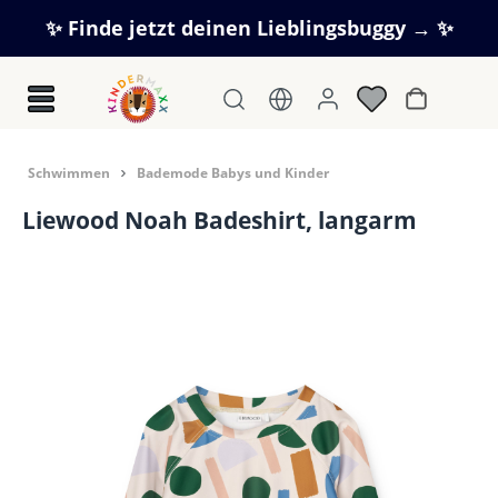
Zum Hauptinhalt springen
✨ Finde jetzt deinen Lieblingsbuggy → ✨
Warenkorb
Schwimmen
Bademode Babys und Kinder
Liewood Noah Badeshirt, langarm
Bildergalerie überspringen