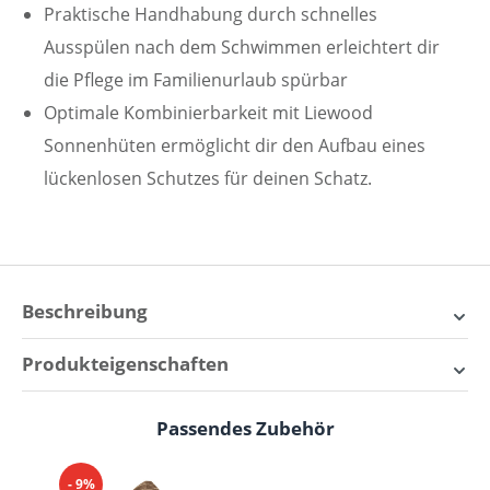
Praktische Handhabung durch schnelles
Ausspülen nach dem Schwimmen erleichtert dir
die Pflege im Familienurlaub spürbar
Optimale Kombinierbarkeit mit Liewood
Sonnenhüten ermöglicht dir den Aufbau eines
lückenlosen Schutzes für deinen Schatz.
Beschreibung
Liewood Noah Badeshirt –
Produkteigenschaften
Zuverlässiger Schutz für
Alter:
0-3 Monate, 2-3 Jahre, 3-4 Jahre, 3-6 Monate,
sonnige Tage
Passendes Zubehör
Produktgalerie überspringen
4-5 Jahre, 5-6 Jahre, 6+ Jahre, 6-12 Monate,
12-18 Monate, 18-24 Monate
Das
Liewood Noah Badeshirt
bietet optimalen UV-
- 9%