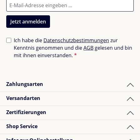
Bewerte dieses Produkt!
Teile deine Erfahrungen mit anderen Kunden.
Jetzt anmelden
Bewertung schreiben
Ich habe die
Datenschutzbestimmungen
zur
Kenntnis genommen und die
AGB
gelesen und bin
Bewertungen nur in der aktuellen Sprache anzeigen.
mit ihnen einverstanden.
*
Sortiert nach
Zahlungsarten
1
Bewertung
Versandarten
Zertifizierungen
Shopkunde
Bewertung mit 5 von 5 Sternen
Verified buyer
Shop Service
Leuk t shirt en geen zorgen meer over verbranden. Ik