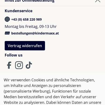
Infos zur Onlinebestellung
smeer wel nog in ook eronder. Het droogt ook snel
als hij ermee gezwommen heeft zodat hij geen koud
Kundenservice
krijgt.
+43 (0) 658 220 989
Montag bis Freitag, 09-13 Uhr
bestellungen@kindermaxx.at
Vertrag widerrufen
Follow us
Wir verwenden Cookies und ähnliche Technologien,
um Inhalte und Anzeigen zu personalisieren
AGB
Impressum
Datenschutz
(personalisierte Werbung), Funktionen für soziale
Widerrufsrecht
Medien bereitzustellen und den Verkehr auf unserer
Website zu analysieren. Dabei können Daten an unsere