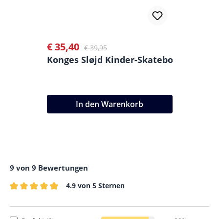
€ 35,40
Verkaufspreis:
Regulärer Preis:
€ 39,95
Konges Sløjd Kinder-Skateboard
In den Warenkorb
9 von 9 Bewertungen
4.9 von 5 Sternen
Durchschnittliche Bewertung von 4.9 von 5 Sternen