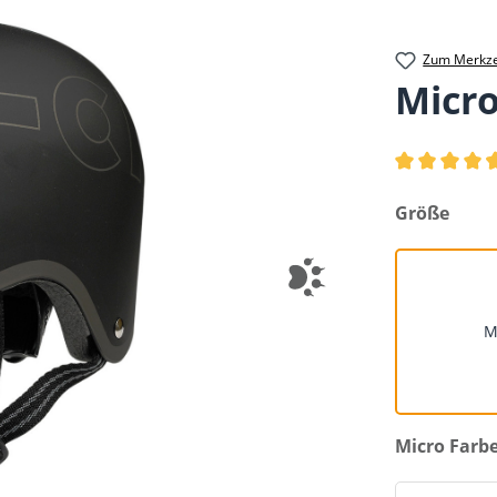
Zum Merkze
Micr
Durchschnittl
auswählen
Größe
auswählen
Micro Farb