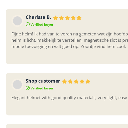
Charissa B.
Bewertung mit 5 von 5 Sternen
Verified buyer
Fijne helm! Ik had van te voren na gemeten wat zijn hoof
helm is licht, makkelijk te verstellen, magnetische slot is pr
mooie toevoeging en valt goed op. Zoontje vind hem cool.
Shop customer
Bewertung mit 5 von 5 Sterne
Verified buyer
Elegant helmet with good quality materials, very light, eas