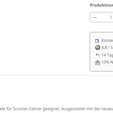
Produktn
Produkt 
Koste
4,8 / 
14 Ta
10% N
rfekt für Scooter-Fahrer geeignet. Ausgestattet mit der ne