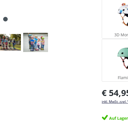
3D Mon
Flam
Regulärer Pr
€ 54,9
inkl. MwSt. zzgl
Auf Lage