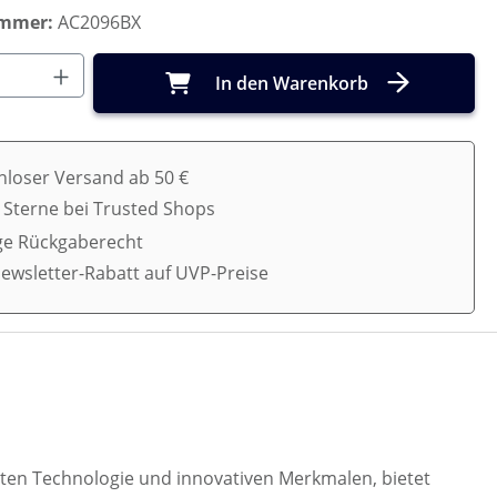
ummer:
AC2096BX
Anzahl: Gib den gewünschten Wert ein o
In den Warenkorb
nloser Versand ab 50 €
5 Sterne bei Trusted Shops
ge Rückgaberecht
ewsletter-Rabatt auf UVP-Preise
uesten Technologie und innovativen Merkmalen, bietet