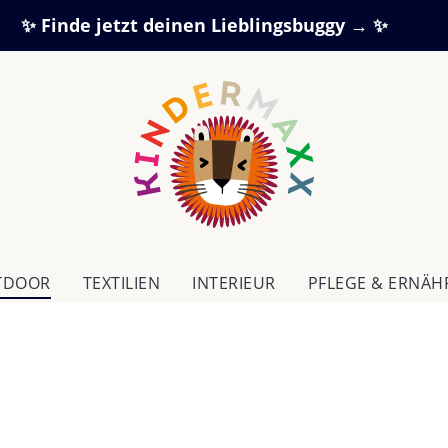
✨ Finde jetzt deinen Lieblingsbuggy → ✨
TDOOR
TEXTILIEN
IN­TE­RI­EUR
PFLEGE & ERNÄ