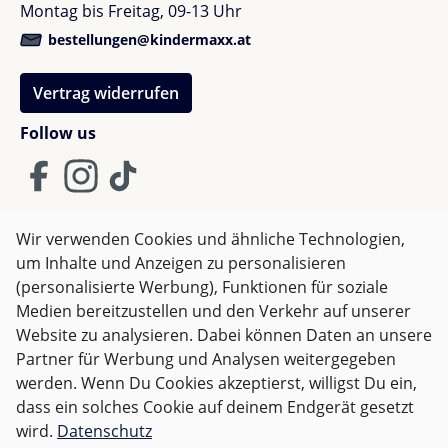
Montag bis Freitag, 09-13 Uhr
bestellungen@kindermaxx.at
Vertrag widerrufen
Follow us
Wir verwenden Cookies und ähnliche Technologien,
um Inhalte und Anzeigen zu personalisieren
AGB
Impressum
Datenschutz
(personalisierte Werbung), Funktionen für soziale
Widerrufsrecht
Medien bereitzustellen und den Verkehr auf unserer
Website zu analysieren. Dabei können Daten an unsere
Partner für Werbung und Analysen weitergegeben
Alle Preise inkl. gesetzl. Mehrwertsteuer zzgl.
Versandkosten
werden. Wenn Du Cookies akzeptierst, willigst Du ein,
und ggf. Nachnahmegebühren, wenn nicht anders
dass ein solches Cookie auf deinem Endgerät gesetzt
angegeben.
wird.
Datenschutz