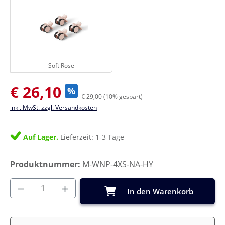
Soft Rose
Soft Rose
Verkaufspreis:
€ 26,10
%
€ 29,00
(10% gespart)
inkl. MwSt. zzgl. Versandkosten
Auf Lager.
Lieferzeit: 1-3 Tage
Produktnummer:
M-WNP-4XS-NA-HY
Produkt Anzahl: Gib den gewünschten Wer
In den Warenkorb