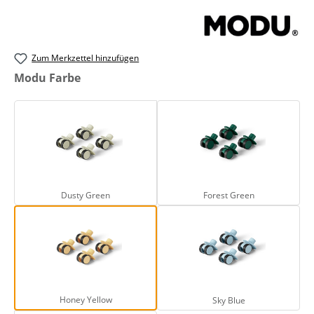
Zum Merkzettel hinzufügen
auswählen
Modu Farbe
Dusty Green
Forest Green
Dusty Green
Forest Green
Honey Yellow
Sky Blue
Honey Yellow
Sky Blue