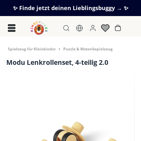
Zum Hauptinhalt springen
✨ Finde jetzt deinen Lieblingsbuggy → ✨
Warenkorb
Spielzeug für Kleinkinder
Puzzle & Motorikspielzeug
Modu Lenkrollenset, 4-teilig 2.0
Bildergalerie überspringen