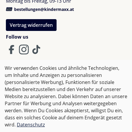
Montag bis Freitag, 09-13 Uhr
Bewertung mit 5 von 5 Sternen
Verified buyer
bestellungen@kindermaxx.at
Tolles Produkt, schöne Farbe und schnelle Lieferung!
Vertrag widerrufen
Follow us
Anna C.
Bewertung mit 5 von 5 Sternen
Verified buyer
Wir verwenden Cookies und ähnliche Technologien,
Super Qualität, leicht zusammenzustecken! Durch die
um Inhalte und Anzeigen zu personalisieren
AGB
Impressum
Datenschutz
4 ins 1 Lösung werden wir lange Freude an dem Rad
(personalisierte Werbung), Funktionen für soziale
Widerrufsrecht
haben! Unsere Kleine (13 Monate) liebt es!
Medien bereitzustellen und den Verkehr auf unserer
Website zu analysieren. Dabei können Daten an unsere
Partner für Werbung und Analysen weitergegeben
Alle Preise inkl. gesetzl. Mehrwertsteuer zzgl.
Versandkosten
werden. Wenn Du Cookies akzeptierst, willigst Du ein,
und ggf. Nachnahmegebühren, wenn nicht anders
dass ein solches Cookie auf deinem Endgerät gesetzt
angegeben.
wird.
Datenschutz