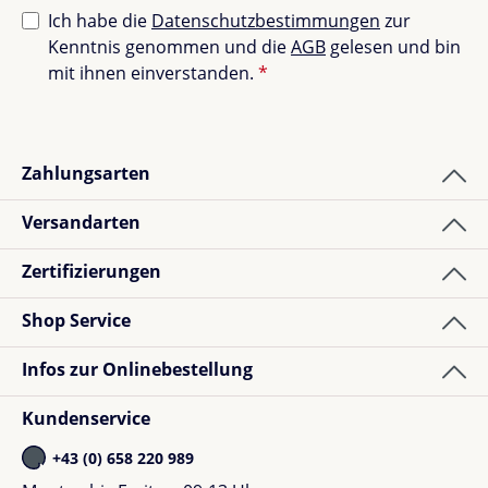
Bewertung schreiben
Ich habe die
Datenschutzbestimmungen
zur
Kenntnis genommen und die
AGB
gelesen und bin
Bewertungen nur in der aktuellen Sprache anzeigen.
mit ihnen einverstanden.
*
Sortiert nach
Zahlungsarten
3
Bewertungen
Versandarten
Zertifizierungen
Klaudia Z.
Bewertung mit 5 von 5 Sternen
Verified buyer
Shop Service
Sehr schön
Infos zur Onlinebestellung
Kundenservice
+43 (0) 658 220 989
Jana B.