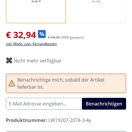
3-4 Y
5-7y
(Diese Option ist zurzeit nicht verfügbar.)
(Diese Option ist zurze
Verkaufspreis:
€ 32,94
%
€ 54,90
(40% gespart)
inkl. MwSt. zzgl. Versandkosten
Nicht mehr verfügbar
Benachrichtige mich, sobald der Artikel
lieferbar ist.
Benachrichtigen
Produktnummer:
LW19207-2074-3-4y