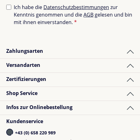
und Funktionalität zu bewahren:
Ich habe die
Datenschutzbestimmungen
zur
Kenntnis genommen und die
AGB
gelesen und bin
mit ihnen einverstanden.
*
Waschbar bei 30°C in der Maschine
Reißverschlüsse, Klettverschlüsse und Knöpfe vor
dem Waschen schließen
Nicht im Trockner trocknen
Zahlungsarten
Nicht bügeln
Nicht bleichen
Versandarten
Perfekt für alltägliche Abenteuer
Zertifizierungen
Egal ob beim Schneemannbauen oder
Shop Service
Schlittenfahren, diese Handschuhe sind ideal, um die
Infos zur Onlinebestellung
Hände deines Kindes warmzuhalten. Durch ihre
Funktionalität und ihren Stil sind sie ein
Kundenservice
unverzichtbarer Bestandteil für Winterausflüge.
+43 (0) 658 220 989