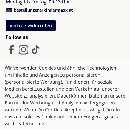
Montag bis Freitag, 09-13 Uhr
bestellungen@kindermaxx.at
Vertrag widerrufen
Follow us
Wir verwenden Cookies und ähnliche Technologien,
um Inhalte und Anzeigen zu personalisieren
AGB
Impressum
Datenschutz
(personalisierte Werbung), Funktionen für soziale
Widerrufsrecht
Medien bereitzustellen und den Verkehr auf unserer
Website zu analysieren. Dabei können Daten an unsere
Partner für Werbung und Analysen weitergegeben
Alle Preise inkl. gesetzl. Mehrwertsteuer zzgl.
Versandkosten
werden. Wenn Du Cookies akzeptierst, willigst Du ein,
und ggf. Nachnahmegebühren, wenn nicht anders
dass ein solches Cookie auf deinem Endgerät gesetzt
angegeben.
wird.
Datenschutz