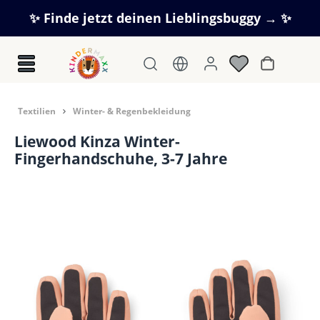
Zum Hauptinhalt springen
✨ Finde jetzt deinen Lieblingsbuggy → ✨
Warenkorb
Textilien
Winter- & Regenbekleidung
Liewood Kinza Winter-
Fingerhandschuhe, 3-7 Jahre
Bildergalerie überspringen