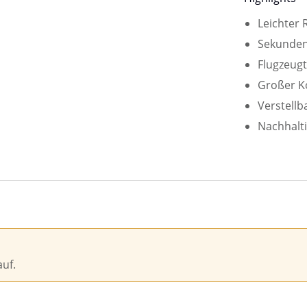
Leichter 
Sekundens
Flugzeug
Großer Ko
Verstellb
Nachhalti
uf.