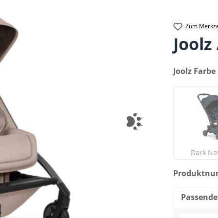
Zum Merkze
Joolz
auswählen
Joolz Farbe
(
Dark Na
Produktn
Passende