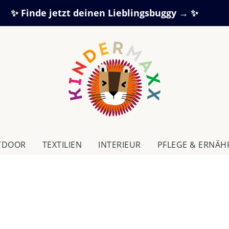
✨ Finde jetzt deinen Lieblingsbuggy → ✨
TDOOR
TEXTILIEN
IN­TE­RI­EUR
PFLEGE & ERNÄ