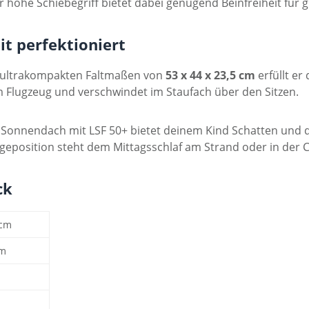
hohe Schiebegriff bietet dabei genügend Beinfreiheit für g
it perfektioniert
en ultrakompakten Faltmaßen von
53 x 44 x 23,5 cm
erfüllt e
m Flugzeug und verschwindet im Staufach über den Sitzen.
 Sonnendach mit LSF 50+ bietet deinem Kind Schatten und die 
eposition steht dem Mittagsschlaf am Strand oder in der C
ck
 cm
cm