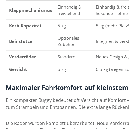
Einhändig &
Einhändig & frei
Klappmechanismus
freistehend
Sekunde – ohne
Korb-Kapazität
5 kg
8 kg (mehr Platz!
Optionales
Beinstütze
Integriert & vers
Zubehör
Vorderräder
Standard
Neues Design &
Gewicht
6 kg
6,5 kg (wegen Ex
Maximaler Fahrkomfort auf kleinste
Ein kompakter Buggy bedeutet oft Verzicht auf Komfort –
zum Strampeln und Entspannen. Die extra lange Rückenle
Die Räder wurden komplett überarbeitet. Neue Vorderräd