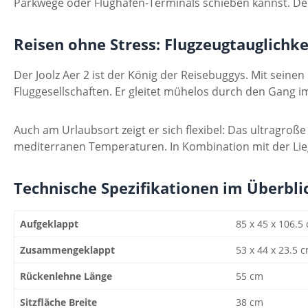
Parkwege oder Flughafen-Terminals schieben kannst. Der 
Reisen ohne Stress: Flugzeugtauglichke
Der Joolz Aer 2 ist der König der Reisebuggys. Mit sein
Fluggesellschaften. Er gleitet mühelos durch den Gang i
Auch am Urlaubsort zeigt er sich flexibel: Das ultragroße
mediterranen Temperaturen. In Kombination mit der Lieg
Technische Spezifikationen im Überbli
Aufgeklappt
85 x 45 x 106.5
Zusammengeklappt
53 x 44 x 23.5 
Rückenlehne Länge
55 cm
Sitzfläche Breite
38 cm