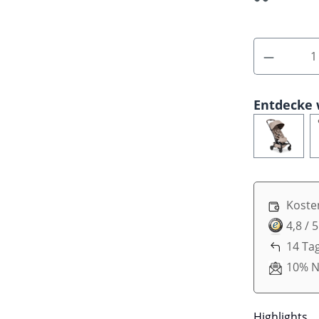
Entdecke 
Koste
4,8 / 
14 Ta
10% N
Highlights