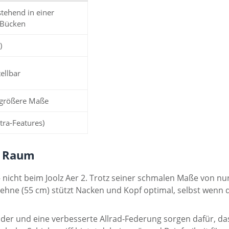
stehend in einer
 Bücken
)
tellbar
 größere Maße
tra-Features)
m Raum
 nicht beim Joolz Aer 2. Trotz seiner schmalen Maße von nu
hne (55 cm) stützt Nacken und Kopf optimal, selbst wenn d
er und eine verbesserte Allrad-Federung sorgen dafür, da