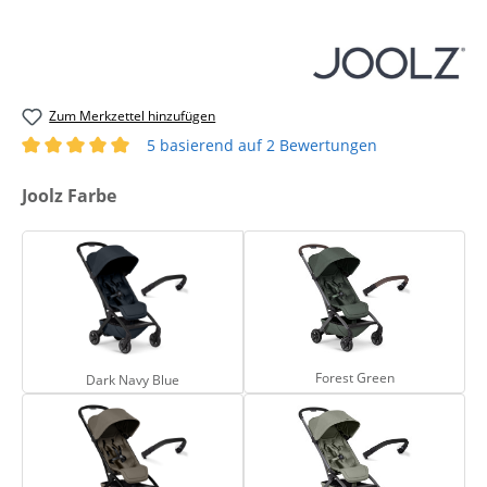
Zum Merkzettel hinzufügen
5 basierend auf 2 Bewertungen
Durchschnittliche Bewertung von 5 von 5 Sternen
auswählen
Joolz Farbe
Dark Navy Blue
Forest Green
Forest Green
Dark Navy Blue