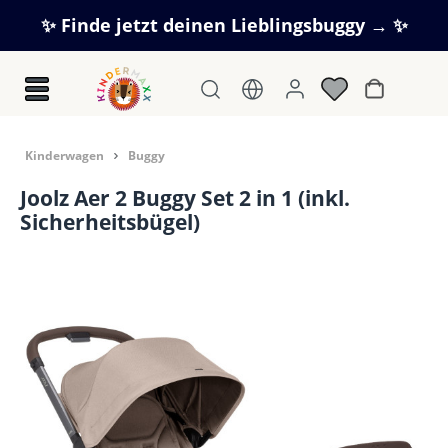
Zum Hauptinhalt springen
✨ Finde jetzt deinen Lieblingsbuggy → ✨
Warenkorb
Kinderwagen
Buggy
Joolz Aer 2 Buggy Set 2 in 1 (inkl.
Sicherheitsbügel)
Bildergalerie überspringen