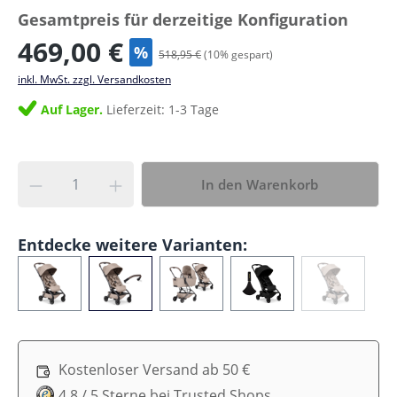
Gesamtpreis für derzeitige Konfiguration
469,00 €
%
518,95 €
(
10
% gespart)
inkl. MwSt. zzgl. Versandkosten
Auf Lager.
Lieferzeit: 1-3 Tage
In den Warenkorb
Entdecke weitere Varianten:
Kostenloser Versand ab 50 €
4,8 / 5 Sterne bei Trusted Shops