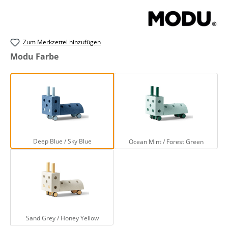
Zum Merkzettel hinzufügen
auswählen
Modu Farbe
Deep Blue / Sky Blue
Ocean Mint / Fore
Deep Blue / Sky Blue
Ocean Mint / Forest Green
Sand Grey / Honey Yellow
Sand Grey / Honey Yellow