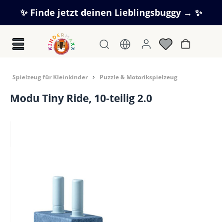
Zum Hauptinhalt springen
✨ Finde jetzt deinen Lieblingsbuggy → ✨
Warenkorb
Spielzeug für Kleinkinder
Puzzle & Motorikspielzeug
Modu Tiny Ride, 10-teilig 2.0
Bildergalerie überspringen