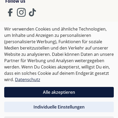
Follow us
Wir verwenden Cookies und ähnliche Technologien,
um Inhalte und Anzeigen zu personalisieren
AGB
Impressum
Datenschutz
(personalisierte Werbung), Funktionen für soziale
Widerrufsrecht
Medien bereitzustellen und den Verkehr auf unserer
Website zu analysieren. Dabei können Daten an unsere
Partner für Werbung und Analysen weitergegeben
Alle Preise inkl. gesetzl. Mehrwertsteuer zzgl.
Versandkosten
werden. Wenn Du Cookies akzeptierst, willigst Du ein,
und ggf. Nachnahmegebühren, wenn nicht anders
dass ein solches Cookie auf deinem Endgerät gesetzt
angegeben.
wird.
Datenschutz
Für Österreich sind Bestellungen ab 50,- EUR
Alle akzeptieren
versandkostenfrei.
Individuelle Einstellungen
Für andere Länder wird nach
Gewicht abgerechnet
.