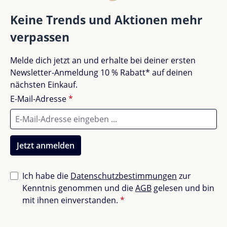
Drehrollen)
Bewertungen nur in der aktuellen Sprache anzeigen.
Belastbarkeit bis zu 50 kg
Keine Trends und Aktionen mehr
Abmessungen: 40 x 20 x 36 cm
verpassen
Fahrzeug, das sich in jede Richtung bewegen kann
Perfekt geeignet für Kinder von 1-3 Jahren
Keine Bewertungen gefunden. Teile deine
Melde dich jetzt an und erhalte bei deiner ersten
Materialien: 100 % recycelbarer EPP-Schaum und
Erfahrungen mit anderen.
Newsletter-Anmeldung 10 % Rabatt* auf deinen
lebensmittelechtes ABS
nächsten Einkauf.
Produziert in Lyon, Frankreich und Odense,
Dänemark
E-Mail-Adresse
*
Pflegeleicht und langlebig
Jetzt anmelden
Die Reinigung des Modu Tiny Ride ist einfach: einfach
abwischen, ins Bad nehmen oder in die Spülmaschine
geben. Hergestellt aus langlebigen Materialien, ist der
Ich habe die
Datenschutzbestimmungen
zur
Modu Tiny Ride ein nachhaltiges und wertvolles
Kenntnis genommen und die
AGB
gelesen und bin
Spielzeug für dein Kind.
mit ihnen einverstanden.
*